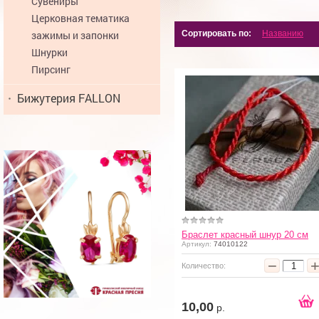
Сувениры
Церковная тематика
зажимы и запонки
Сортировать по:
Названию
Шнурки
Пирсинг
Бижутерия FALLON
Браслет красный шнур 20 см
Артикул:
74010122
−
Количество:
10,00
р.