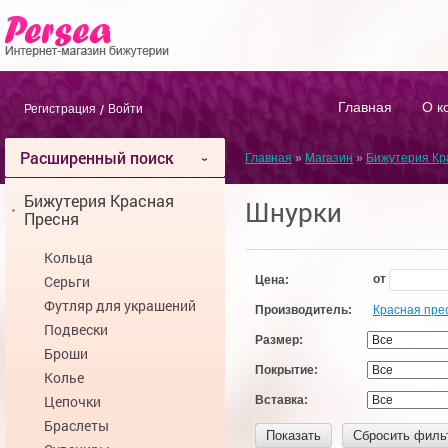
Главная
О к
Регистрация
/
Войти
Расширенный поиск
Главная
»
Магазин
»
Бижутерия Кр
Бижутерия Красная
Шнурки
Пресня
Кольца
Серьги
от
Цена:
Футляр для украшений
Производитель:
Красная пре
Подвески
Размер:
Броши
Покрытие:
Колье
Цепочки
Вставка:
Браслеты
Показать
Сбросить филь