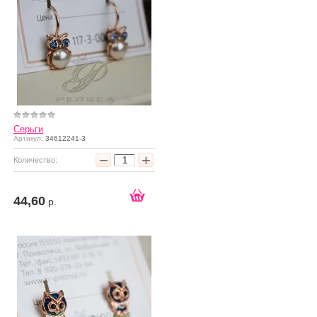
Серьги
Артикул:
34612241-3
−
+
Количество:
44,60
р.