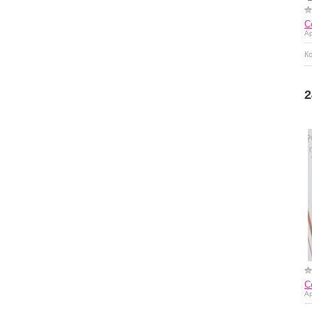
С
Ар
К
Купить
2
С
Ар