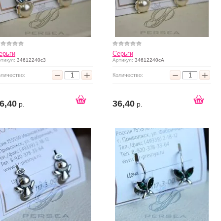
ерьги
Серьги
тикул:
34612240с3
Артикул:
34612240сА
−
+
−
+
оличество:
Количество:
6,40
36,40
р.
р.