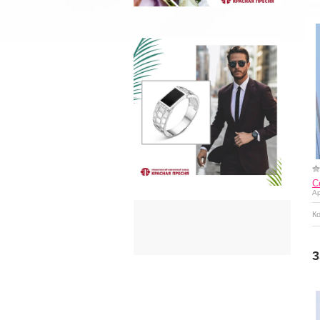
С
Ар
К
Купить
3