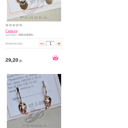
Серьги
Артикул:
34611849ч
−
+
Количество:
29,20
р.