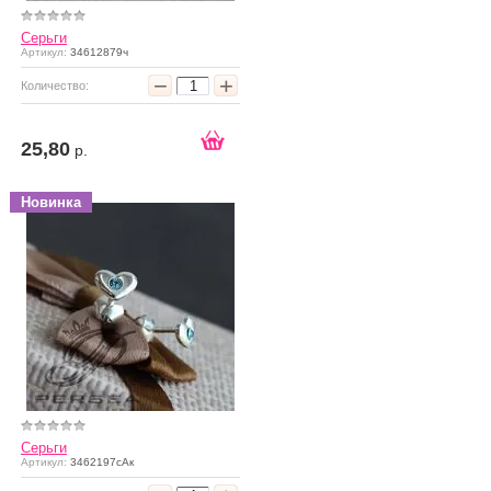
Серьги
Артикул:
34612879ч
−
+
Количество:
25,80
р.
Новинка
Серьги
Артикул:
3462197сАк