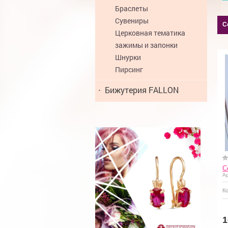
Браслеты
Сувениры
С
Церковная тематика
зажимы и запонки
Шнурки
Пирсинг
Бижутерия FALLON
С
Ар
К
Купить
1