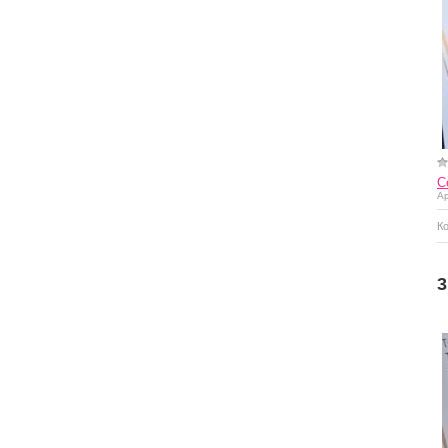
С
Ар
К
Купить
3