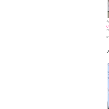
С
Ар
К
Купить
3