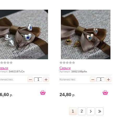
ерьги
Серьги
тикул:
3462197сСп
Артикул:
3462198рАк
−
+
−
+
оличество:
Количество:
6,60
24,80
р.
р.
1
2