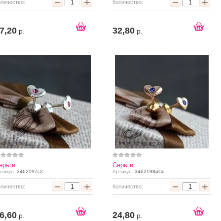
−
+
−
+
оличество:
Количество:
7,20
32,80
р.
р.
ерьги
Серьги
тикул:
3462197с2
Артикул:
3462198рСп
−
+
−
+
оличество:
Количество:
6,60
24,80
р.
р.