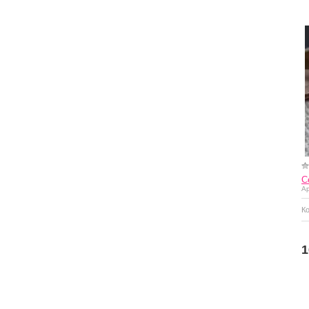
С
Ар
К
Купить
1