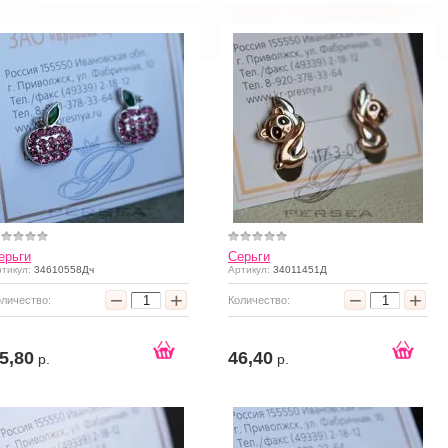
ерьги
Серьги
тикул:
34610558Дч
Артикул:
34011451Д
−
+
−
+
оличество:
Количество:
5,80
46,40
р.
р.