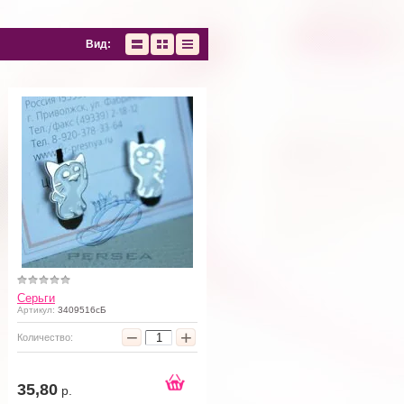
Вид:
Серьги
Артикул:
3409516сБ
−
+
Количество:
35,80
р.