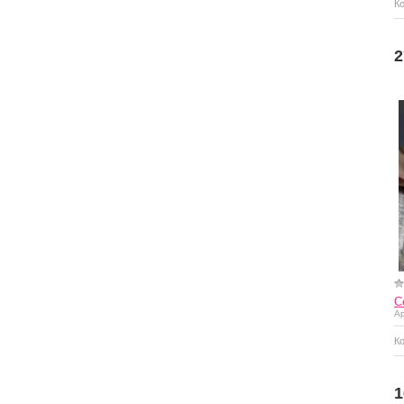
К
Купить
2
С
Ар
К
Купить
1