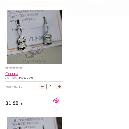
Серьги
Артикул:
34011566с
−
+
Количество:
31,20
р.