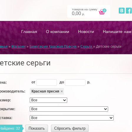
товаров на сумму
0
0,00
р.
Главная
О компании
Новости
Напишите нам
вная
»
Магазин
»
Бижутерия Красная Пресня
»
Серьги
»
Детские серьги
етские серьги
от
до
р.
ена:
роизводитель:
Красная пресня
азмер:
окрытие:
ставка:
Показать
Сбросить фильтр
Найдено:
32