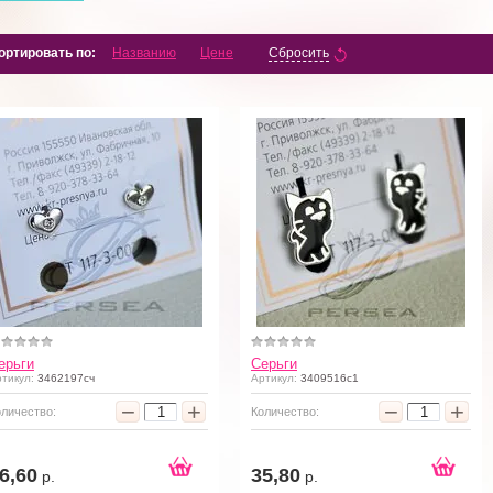
ортировать по:
Названию
Цене
Сбросить
ерьги
Серьги
тикул:
3462197сч
Артикул:
3409516с1
−
+
−
+
оличество:
Количество:
6,60
35,80
р.
р.